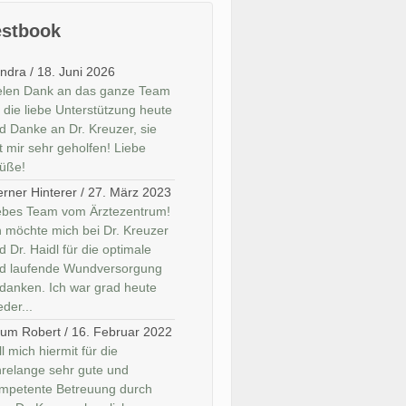
stbook
ndra
/
18. Juni 2026
elen Dank an das ganze Team
r die liebe Unterstützung heute
d Danke an Dr. Kreuzer, sie
t mir sehr geholfen! Liebe
üße!
rner Hinterer
/
27. März 2023
ebes Team vom Ärztezentrum!
h möchte mich bei Dr. Kreuzer
d Dr. Haidl für die optimale
d laufende Wundversorgung
danken. Ich war grad heute
eder...
um Robert
/
16. Februar 2022
ll mich hiermit für die
hrelange sehr gute und
mpetente Betreuung durch