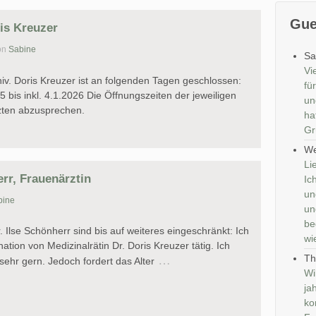
Gue
is Kreuzer
on
Sabine
Sa
Vi
iv. Doris Kreuzer ist an folgenden Tagen geschlossen:
fü
bis inkl. 4.1.2026 Die Öffnungszeiten der jeweiligen
un
zten abzusprechen.
ha
Gr
We
Li
err, Frauenärztin
Ic
un
bine
un
be
 Ilse Schönherr sind bis auf weiteres eingeschränkt: Ich
wi
nation von Medizinalrätin Dr. Doris Kreuzer tätig. Ich
Th
…
ehr gern. Jedoch fordert das Alter
Wi
ja
ko