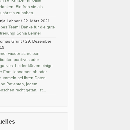
au Dr. Kreuzer herzlich
danken. Bin froh sie als
usärztin zu haben.
nja Lehner
/
22. März 2021
ebes Team! Danke für die gute
treuung! Sonja Lehner
omas Grunt
/
29. Dezember
19
mer wieder schreiben
tienten positives oder
gatives. Leider kürzen einige
re Familiennamen ab oder
hummeln bei ihren Daten.
ebe Patienten, jedem
nschen recht getan, ist...
uelles