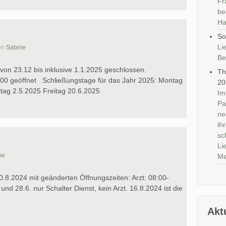
Fr
be
Ha
So
Li
on
Sabine
Be
 von 23.12 bis inklusive 1.1.2025 geschlossen.
Th
2:00 geöffnet Schließungstage für das Jahr 2025: Montag
20
eitag 2.5.2025 Freitag 20.6.2025
Im
Pa
ne
ih
sc
Li
ne
Me
0.8.2024 mit geänderten Öffnungszeiten: Arzt: 08:00-
und 28.6. nur Schalter Dienst, kein Arzt. 16.8.2024 ist die
Akt